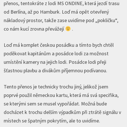
přenos, tentokráte z lodi MS ONDINE, která jezdí trasu
od Berlína, až po Hamburk. Loď má opět otevřený
nákladový prostor, takže zase uvidíme pod „pokličku“,
co nám kucí zrovna převážejí
.
Loď má komplet českou posádku a tímto bych chtěl
poděkovat kapitánům a posádce lodi za možnost
umístění kamery na jejich lodi. Posádce lodi přeji
šťastnou plavbu a divákům příjemnou podívanou.
Tento přenos je technicky trochu jiný, jelikož jsem
poprvé použil německou kartu, která má svá specifika,
se kterými sem se musel vypořádat. Možná bude
docházet k trochu delším výpadkům při ztrátě signálu v
místech se špatným pokrytím, ale to uvidíme.