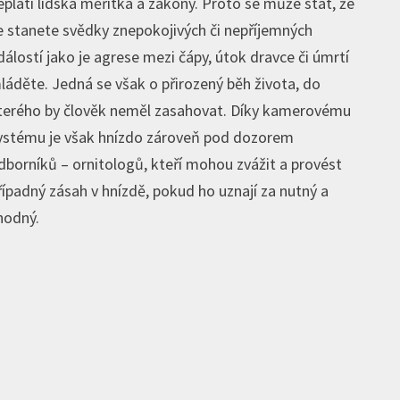
eplatí lidská měřítka a zákony. Proto se může stát, že
e stanete svědky znepokojivých či nepříjemných
dálostí jako je agrese mezi čápy, útok dravce či úmrtí
láděte. Jedná se však o přirozený běh života, do
terého by člověk neměl zasahovat. Díky kamerovému
ystému je však hnízdo zároveň pod dozorem
dborníků – ornitologů, kteří mohou zvážit a provést
řípadný zásah v hnízdě, pokud ho uznají za nutný a
hodný.