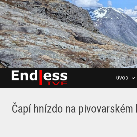
Skip
to
content
ÚVOD
Čapí hnízdo na pivovarském 