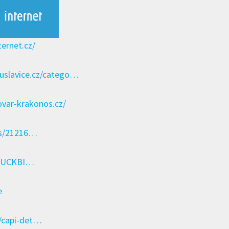
ernet.cz/​
uslavice.cz/catego…
ovar-krakonos.cz/
ps/21216…
l/UCKBI…
e
i/capi-det…