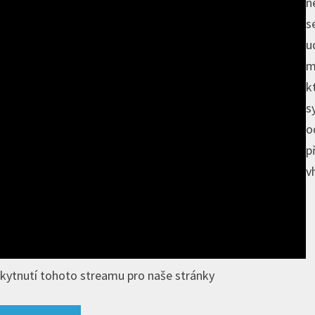
n
s
u
m
k
s
o
p
v
skytnutí tohoto streamu pro naše stránky