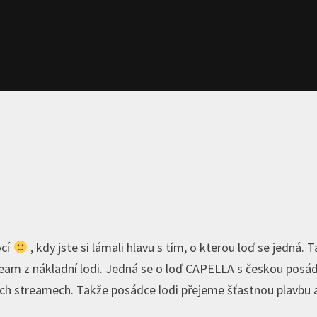
ocí
, kdy jste si lámali hlavu s tím, o kterou loď se jedná. T
tream z nákladní lodi. Jedná se o loď CAPELLA s českou posá
ních streamech. Takže posádce lodi přejeme šťastnou plavbu 