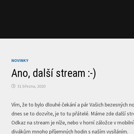
NOVINKY
Ano, další stream :-)
31 března, 2020
Vím, že to bylo dlouhé čekání a pár Vašich bezesných n
dnes se to dozvíte, je to tu přátelé. Máme zde další s
Odkaz na stream je níže, nebo v horní záložce v mobil
divákům mnoho příjemných hodin s naším vysíláním.