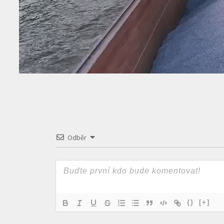
Odběr
{}
[+]