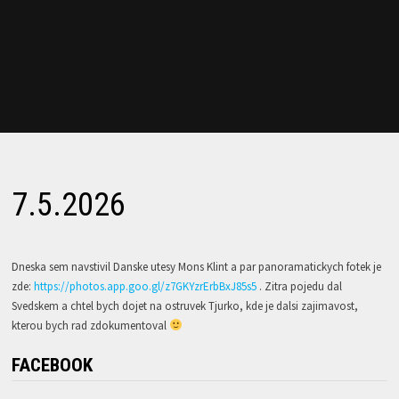
7.5.2026
Dneska sem navstivil Danske utesy Mons Klint a par panoramatickych fotek je
zde:
https://photos.app.goo.gl/z7GKYzrErbBxJ85s5
. Zitra pojedu dal
Svedskem a chtel bych dojet na ostruvek Tjurko, kde je dalsi zajimavost,
kterou bych rad zdokumentoval
FACEBOOK