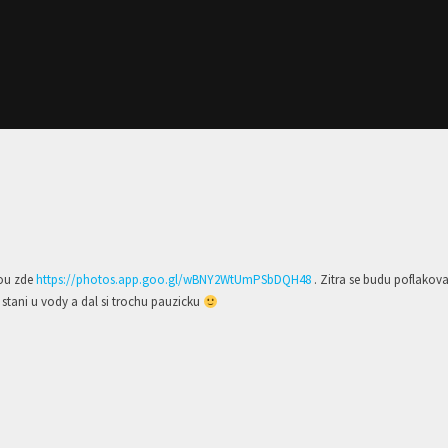
sou zde
https://photos.app.goo.gl/wBNY2WtUmPSbDQH48
. Zitra se budu poflakov
e stani u vody a dal si trochu pauzicku