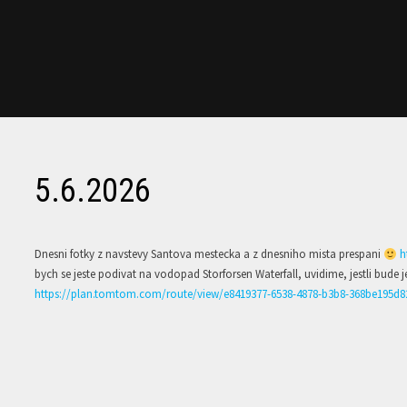
5.6.2026
Dnesni fotky z navstevy Santova mestecka a z dnesniho mista prespani
h
bych se jeste podivat na vodopad Storforsen Waterfall, uvidime, jestli bude 
https://plan.tomtom.com/route/view/e8419377-6538-4878-b3b8-368be195d8