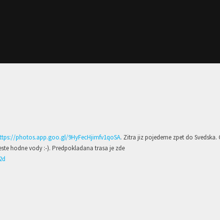
ttps://photos.app.goo.gl/9HyFecHjimfv1qoSA
. Zitra jiz pojedeme zpet do Svedska. 
jeste hodne vody :-). Predpokladana trasa je zde
2d