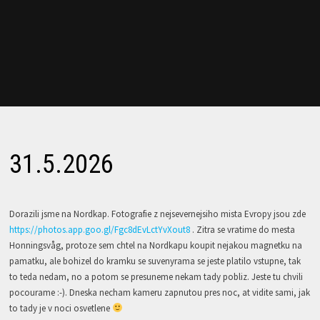
31.5.2026
Dorazili jsme na Nordkap. Fotografie z nejsevernejsiho mista Evropy jsou zde
https://photos.app.goo.gl/Fgc8dEvLctYvXout8
. Zitra se vratime do mesta
Honningsvåg, protoze sem chtel na Nordkapu koupit nejakou magnetku na
pamatku, ale bohizel do kramku se suvenyrama se jeste platilo vstupne, tak
to teda nedam, no a potom se presuneme nekam tady pobliz. Jeste tu chvili
pocourame :-). Dneska necham kameru zapnutou pres noc, at vidite sami, jak
to tady je v noci osvetlene