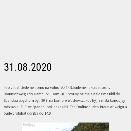
31.08.2020
Info z lodi: Jedeme domu na volno. Az 14.9.budeme nakladat srot v
Braunschweigu do Hamburku. Tam 18.9. srot vylozime a nalozime uhlí do
Spandau abychom byli 20.9. na komore Wustervitz, kde by jiz mela koncit jeji
odstavka. 21.9. ve Spandau vykladka uhli. Ted Ondine bude v Braunschweigu a
bude probihat udrzba do 14.9.