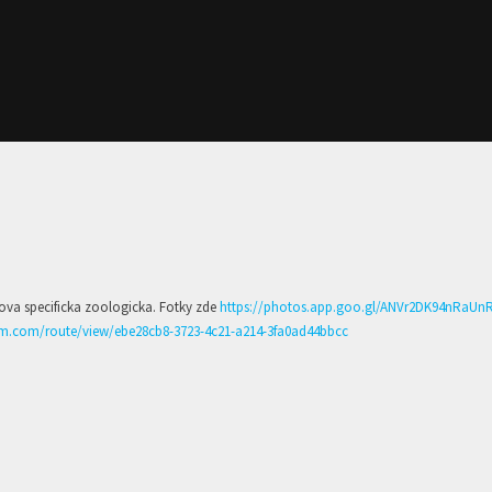
akova specificka zoologicka. Fotky zde
https://photos.app.goo.gl/ANVr2DK94nRaUn
om.com/route/view/ebe28cb8-3723-4c21-a214-3fa0ad44bbcc