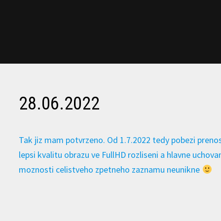
28.06.2022
Tak jiz mam potvrzeno. Od 1.7.2022 tedy pobezi prenos
lepsi kvalitu obrazu ve FullHD rozliseni a hlavne uchova
moznosti celistveho zpetneho zaznamu neunikne