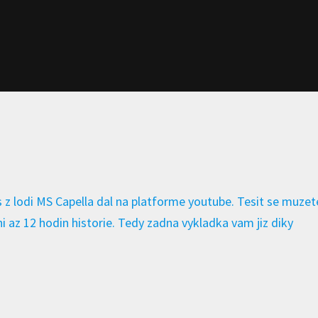
 z lodi MS Capella dal na platforme youtube. Tesit se muzet
ni az 12 hodin historie. Tedy zadna vykladka vam jiz diky