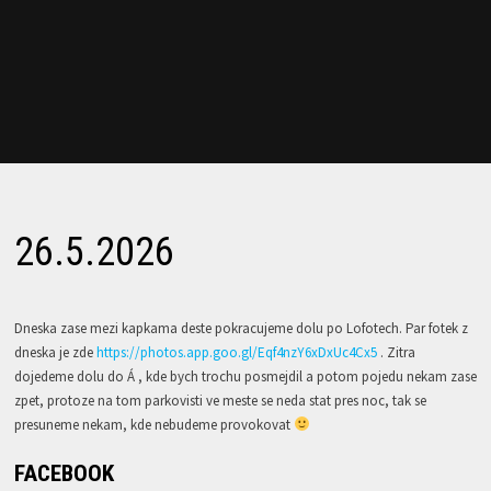
26.5.2026
Dneska zase mezi kapkama deste pokracujeme dolu po Lofotech. Par fotek z
dneska je zde
https://photos.app.goo.gl/Eqf4nzY6xDxUc4Cx5
. Zitra
dojedeme dolu do Á , kde bych trochu posmejdil a potom pojedu nekam zase
zpet, protoze na tom parkovisti ve meste se neda stat pres noc, tak se
presuneme nekam, kde nebudeme provokovat
FACEBOOK