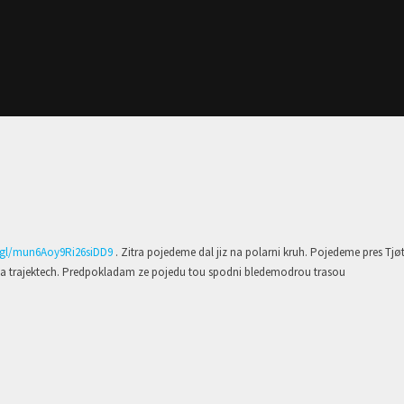
.gl/mun6Aoy9Ri26siDD9
. Zitra pojedeme dal jiz na polarni kruh. Pojedeme pres Tjø
e na trajektech. Predpokladam ze pojedu tou spodni bledemodrou trasou