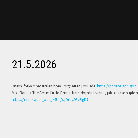
21.5.2026
Dnesni fotky z prostrelen hory Torghatten jsou zde.
https://photos.app.goo
Mo i Rana k The Arctic Circle Center. Kam dojedu uvidim, jak to zase pujd
https://maps.app.goo.gl/6Ug5vjQrhy5GcRgD7