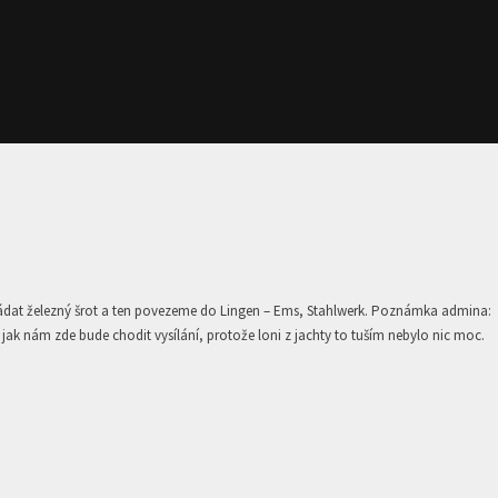
kládat železný šrot a ten povezeme do Lingen – Ems, Stahlwerk. Poznámka admina:
 nám zde bude chodit vysílání, protože loni z jachty to tuším nebylo nic moc.