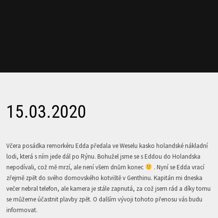
15.03.2020
Včera posádka remorkéru Edda předala ve Weselu kasko holandské nákladní
lodi, která s ním jede dál po Rýnu. Bohužel jsme se s Eddou do Holandska
nepodívali, což mě mrzí, ale není všem dnům konec
. Nyní se Edda vrací
zřejmě zpět do svého domovského kotviště v Genthinu. Kapitán mi dneska
večer nebral telefon, ale kamera je stále zapnutá, za což jsem rád a díky tomu
se můžeme účastnit plavby zpět. O dalším vývoji tohoto přenosu vás budu
informovat.