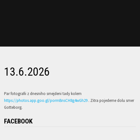
13.6.2026
Par fotografii z dnesniho smejdeni tady kolem
https://photos.app.goo.gl/pormBnsCH8g4wGh29
. Zitra pojedeme dolu smer
Gotteborg.
FACEBOOK