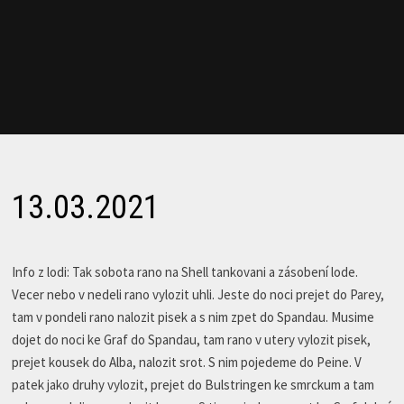
13.03.2021
Info z lodi: Tak sobota rano na Shell tankovani a zásobení lode.
Vecer nebo v nedeli rano vylozit uhli. Jeste do noci prejet do Parey,
tam v pondeli rano nalozit pisek a s nim zpet do Spandau. Musime
dojet do noci ke Graf do Spandau, tam rano v utery vylozit pisek,
prejet kousek do Alba, nalozit srot. S nim pojedeme do Peine. V
patek jako druhy vylozit, prejet do Bulstringen ke smrckum a tam