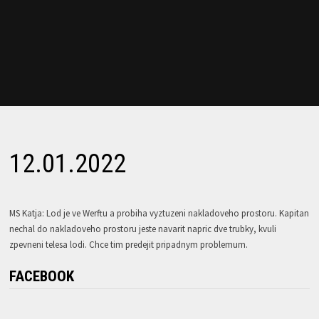
12.01.2022
MS Katja: Lod je ve Werftu a probiha vyztuzeni nakladoveho prostoru. Kapitan
nechal do nakladoveho prostoru jeste navarit napric dve trubky, kvuli
zpevneni telesa lodi. Chce tim predejit pripadnym problemum.
FACEBOOK