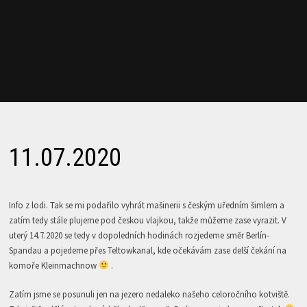
11.07.2020
Info z lodi. Tak se mi podařilo vyhrát mašinerii s českým uředním šimlem a
zatím tedy stále plujeme pod českou vlajkou, takže můžeme zase vyrazit. V
uterý 14.7.2020 se tedy v dopoledních hodinách rozjedeme směr Berlín-
Spandau a pojedeme přes Teltowkanal, kde očekávám zase delší čekání na
komoře Kleinmachnow
.
Zatím jsme se posunuli jen na jezero nedaleko našeho celoročního kotviště.