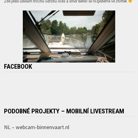
Zde ještě udělám trochu údržbu lodě a směr Berlin se rozjedeme ve čtvrtek
FACEBOOK
PODOBNÉ PROJEKTY – MOBILNÍ LIVESTREAM
NL –
webcam-binnenvaart.nl