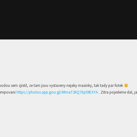
hodou sem zjistil, ze tam jsou vystaveny nejaky masinky, tak tady par fotek
 kempovani
https://photos.app.goo.gl/iMmaT2KQ7Xp59EXYA
. Zitra pojedeme dal, j