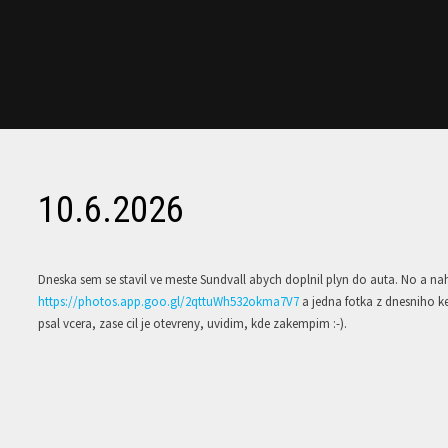
10.6.2026
Dneska sem se stavil ve meste Sundvall abych doplnil plyn do auta. No a na
https://photos.app.goo.gl/2qttuWh532okma7V7
a jedna fotka z dnesniho
psal vcera, zase cil je otevreny, uvidim, kde zakempim :-).