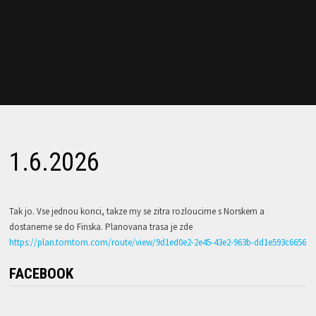
1.6.2026
Tak jo. Vse jednou konci, takze my se zitra rozloucime s Norskem a
dostaneme se do Finska. Planovana trasa je zde
https://plan.tomtom.com/route/view/9d1ed0e2-2e45-43e2-963b-dd1e593c6656
FACEBOOK