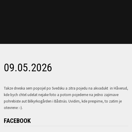
09.05.2026
Takze dneska sem popojel po Svedsku a zitra pojedu na akvadukt in Håverud,
kde bych chtel udelat nejake foto a potom pojedeme na jedno zajimave
pohrebiste aut Bilkyrkogården i Båstnäs. Uvidim, kde prespime, to zatim je
otevrene :-).
FACEBOOK