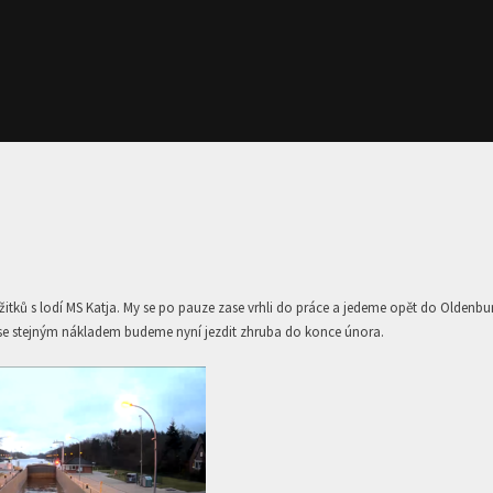
itků s lodí MS Katja. My se po pauze zase vrhli do práce a jedeme opět do Oldenbu
se stejným nákladem budeme nyní jezdit zhruba do konce února.